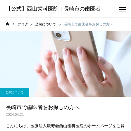
【公式】西山歯科医院｜長崎市の歯医者
ブログ
当院について
長崎市で歯医者をお探しの方へ
虫歯治療
歯周病
院長Blog
お知らせ
療
新年のご挨拶
２月８日（土）現在の
当院について
周辺の雪の状況
入れ歯の治療
予防・クリー
長崎市で歯医者をお探しの方へ
2024.04.21
こんにちは。医療法人廣寿会西山歯科医院のホームページをご覧