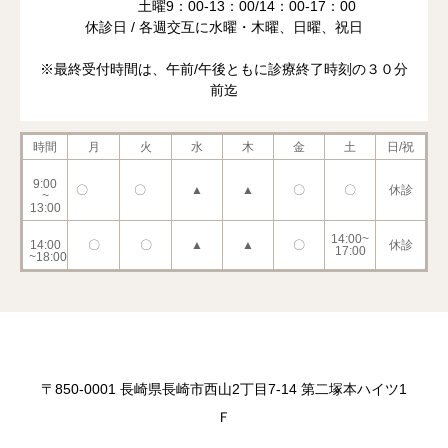
土曜9：00-13：00/14：00-17：00
休診日 / 各週交互に水曜・木曜、日曜、祝日
※最終受付時間は、午前/午後ともに診療終了時刻の３０分
前迄
時間
月
火
水
木
金
土
日/祝
9:00
〇
〇
▲
▲
〇
〇
休診
~
13:00
14:00~
14:00
〇
〇
▲
▲
〇
休診
17:00
~18:00
〒850-0001 長崎県長崎市西山2丁目7-14 第二塚本ハイツ1
Ｆ