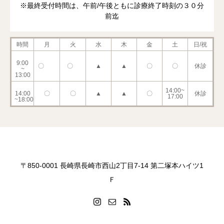
※最終受付時間は、午前/午後ともに診療終了時刻の３０分
前迄
時間
月
火
水
木
金
土
日/祝
9:00
〇
〇
▲
▲
〇
〇
休診
~
13:00
14:00~
14:00
〇
〇
▲
▲
〇
休診
17:00
~18:00
〒850-0001 長崎県長崎市西山2丁目7-14 第二塚本ハイツ1
Ｆ