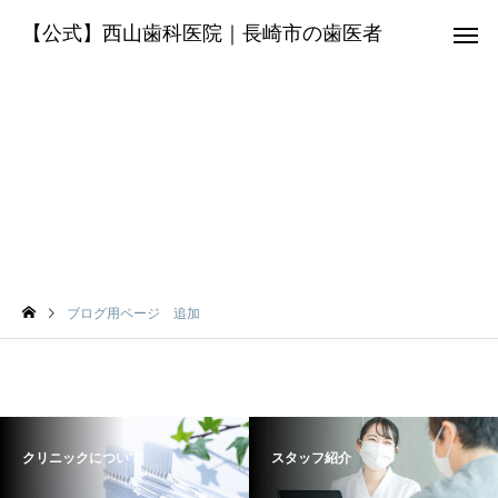
【公式】西山歯科医院｜長崎市の歯医者
ブログ用ページ 追加
虫歯治療
歯周病
院長Blog
お知らせ
ブログ用ページ 追加
療
新年のご挨拶
２月８日（土）現在の
周辺の雪の状況
入れ歯の治療
予防・クリー
クリニックについて
スタッフ紹介